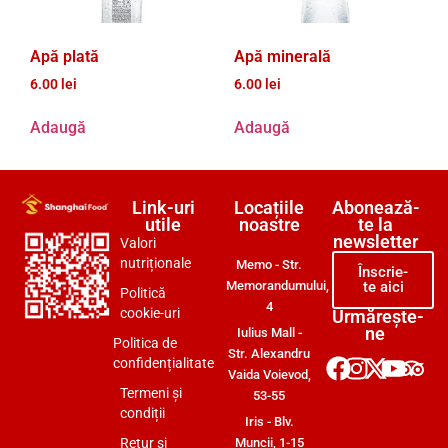
Apă plată
Apă minerală
6.00
lei
6.00
lei
Adaugă
Adaugă
Link-uri
Locațiile
Abonează-
utile
noastre
te la
newsletter
Valori
nutriționale
Memo - Str.
Înscrie-
Memorandumului,
te aici
Politică
4
cookie-uri
Urmărește-
ne
Iulius Mall -
Politica de
Str. Alexandru
confidențialitate
Vaida Voievod,
Termeni și
53-55
condiții
Iris - Blv.
Retur și
Muncii, 1-15