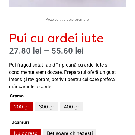
Poze cu titlu de prezentare.
Pui cu ardei iute
27.80
lei
–
55.60
lei
Pui fraged sotat rapid împreună cu ardei iute și
condimente atent dozate. Preparatul oferă un gust
intens și revigorant, potrivit pentru cei care preferă
mâncărurile picante.
Gramaj
200 gr
300 gr
400 gr
Tacâmuri
Nu doresc
Bețișoare chinezești