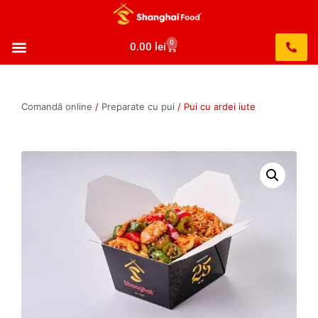
0
0.00
lei
Comandă online
/
Preparate cu pui
/ Pui cu ardei iute