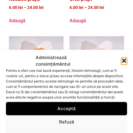
6.00
lei
–
24.00
lei
6.00
lei
–
24.00
lei
Adaugă
Adaugă
Administrează
consimțământul
Pentru a oferi cea mai bună experiență, folosim tehnologii, cum ar fi
cookie-uri, pentru a stoca și/sau accesa informațiile despre dispozitive.
Consimțământul pentru aceste tehnologii ne permite să procesăm date,
Noodles din orez
Orez fiert
cum ar fi comportamentul de navigare sau ID-uri unice pe acest site.
6.00
lei
–
24.00
lei
6.00
lei
–
24.00
lei
Dacă nu îți dai consimțământul sau îți retragi consimțământul dat poate
avea afecte negative asupra unor anumite funcționalități și funcții.
Adaugă
Adaugă
Acceptă
Refuză