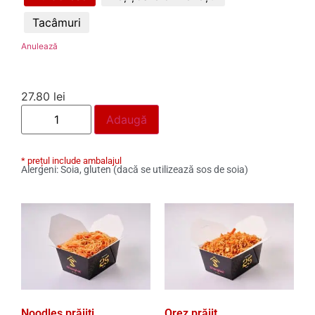
Tacâmuri
Anulează
27.80
lei
Adaugă
* prețul include ambalajul
Alergeni: Soia, gluten (dacă se utilizează sos de soia)
Noodles prăjiți
Orez prăjit