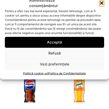
Administrează
consimțământul
Pentru a oferi cea mai bună experiență, folosim tehnologii, cum ar fi
cookie-uri, pentru a stoca și/sau accesa informațiile despre dispozitive.
Consimțământul pentru aceste tehnologii ne permite să procesăm date,
cum ar fi comportamentul de navigare sau ID-uri unice pe acest site.
Dacă nu îți dai consimțământul sau îți retragi consimțământul dat poate
avea afecte negative asupra unor anumite funcționalități și funcții.
Acceptă
Pepsi MAX
Pepsi
7.90
lei
5.90
lei
Refuză
Adaugă
Adaugă
Vezi preferințele
Politică cookie-uri
Politica de Confidențialitate