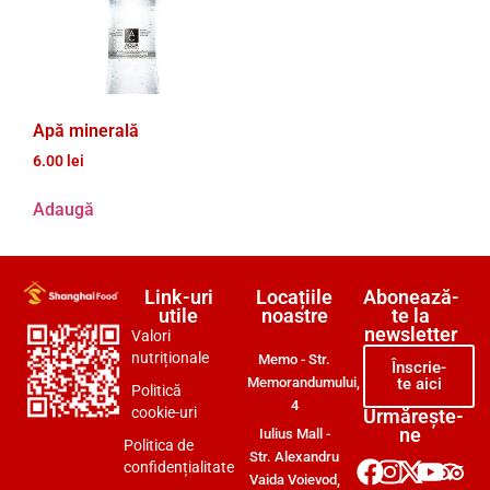
Apă minerală
6.00
lei
Adaugă
Link-uri
Locațiile
Abonează-
utile
noastre
te la
newsletter
Valori
nutriționale
Memo - Str.
Înscrie-
Memorandumului,
te aici
Politică
4
cookie-uri
Urmărește-
ne
Iulius Mall -
Politica de
Str. Alexandru
confidențialitate
Vaida Voievod,