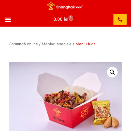
0
0.00
lei
Comandă online
/
Meniuri speciale
/ Meniu Kids