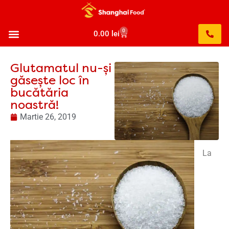
0
0.00
lei
Glutamatul nu-și
găsește loc în
bucătăria
noastră!
Martie 26, 2019
La