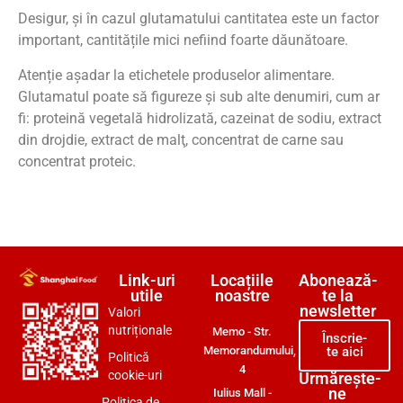
Desigur, și în cazul glutamatului cantitatea este un factor
important, cantitățile mici nefiind foarte dăunătoare.
Atenție așadar la etichetele produselor alimentare.
Glutamatul poate să figureze și sub alte denumiri, cum ar
fi: proteină vegetală hidrolizată, cazeinat de sodiu, extract
din drojdie, extract de malţ, concentrat de carne sau
concentrat proteic.
Link-uri
Locațiile
Abonează-
utile
noastre
te la
newsletter
Valori
nutriționale
Memo - Str.
Înscrie-
Memorandumului,
te aici
Politică
4
cookie-uri
Urmărește-
ne
Iulius Mall -
Politica de