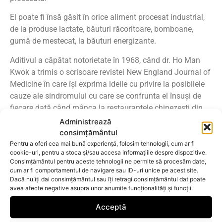
El poate fi însă găsit în orice aliment procesat industrial,
de la produse lactate, băuturi răcoritoare, bomboane,
gumă de mestecat, la băuturi energizante.
Aditivul a căpătat notorietate în 1968, când dr. Ho Man
Kwok a trimis o scrisoare revistei New England Journal of
Medicine în care își exprima ideile cu privire la posibilele
cauze ale sindromului cu care se confrunta el însuși de
fiecare dată când mânca la restaurantele chinezești din
SUA.
Administrează
consimțământul
Mai exact, el descria o senzație de amorțeală care
Pentru a oferi cea mai bună experiență, folosim tehnologii, cum ar fi
începea din ceafă și se răspândea apoi în brațe și spate,
cookie-uri, pentru a stoca și/sau accesa informațiile despre dispozitive.
Consimțământul pentru aceste tehnologii ne permite să procesăm date,
precum și o stare generală de slăbiciune și palpitații.
cum ar fi comportamentul de navigare sau ID-uri unice pe acest site.
Aceste simptome au fost denumite „
sindromul
Dacă nu îți dai consimțământul sau îți retragi consimțământul dat poate
restaurantului chinezesc
”.
avea afecte negative asupra unor anumite funcționalități și funcții.
Simptomele includ uneori
dureri de cap
, constricție
Acceptă
musculară, amorțeli, stare generală de slăbiciune și